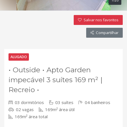
1/20
Salvar nos favoritos
Compartilhar
ALUGADO
VENDA
• Outside • Apto Garden
impecável 3 suítes 169 m² |
Recreio •
03 dormitórios
03 suítes
04 banheiros
02 vagas
169m² área útil
169m² área total