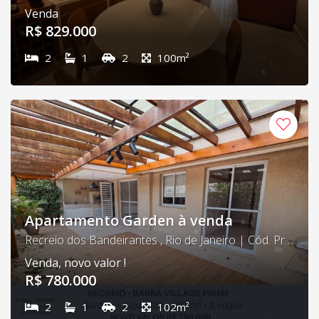
Venda
R$ 829.000
2
1
2
100m²
Apartamento Garden à venda
Recreio dos Bandeirantes , Rio de Janeiro | Cód. Prime 11
Venda, novo valor !
R$ 780.000
2
1
2
102m²