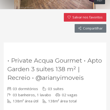
1/21
Salvar nos favoritos
Compartilhar
VENDA
• Private Acqua Gourmet • Apto
Garden 3 suítes 138 m² |
Recreio • @arianyimoveis
03 dormitórios
03 suítes
03 banheiros, 1 lavabo
02 vagas
138m² área útil
138m² área total