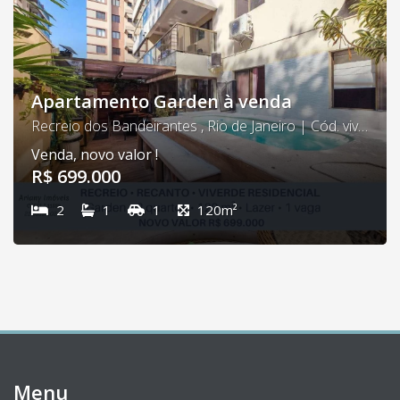
Apartamento Garden à venda
Recreio dos Bandeirantes , Rio de Janeiro | Cód. viverde 01
Venda, novo valor !
R$ 699.000
2
1
1
120m²
Menu