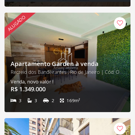
ALUGADO
Apartamento Garden à venda
Recreio dos Bandeirantes , Rio de Janeiro | Cód. Outside 00
Venda, novo valor !
R$ 1.349.000
3
3
2
169m²