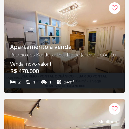
Apartamento à venda
Recreio dos Bandeirantes , Rio de Janeiro | Cód. Luar 03
Venda, novo valor !
R$ 470.000
2
1
1
64m²
Mobiliado