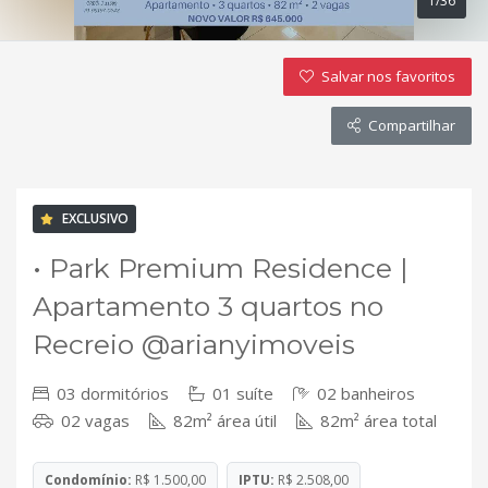
1/36
Salvar nos favoritos
Compartilhar
EXCLUSIVO
VENDA
DESOCUPADO
• Park Premium Residence |
Apartamento 3 quartos no
Recreio @arianyimoveis
03 dormitórios
01 suíte
02 banheiros
02 vagas
82m² área útil
82m² área total
Condomínio:
R$ 1.500,00
IPTU:
R$ 2.508,00