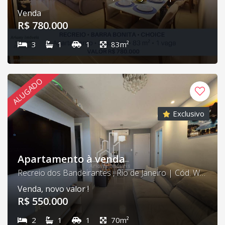
Venda
R$ 780.000
3
1
1
83m²
ALUGADO
Exclusivo
Apartamento à venda
Recreio dos Bandeirantes , Rio de Janeiro | Cód. Wonderfull 04
Venda, novo valor !
R$ 550.000
2
1
1
70m²