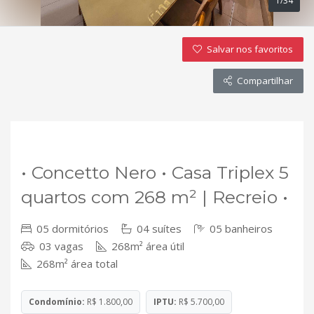
1/34
Salvar nos favoritos
Compartilhar
VENDA
• Concetto Nero • Casa Triplex 5
quartos com 268 m² | Recreio •
05 dormitórios
04 suítes
05 banheiros
03 vagas
268m² área útil
268m² área total
Condomínio:
R$ 1.800,00
IPTU:
R$ 5.700,00