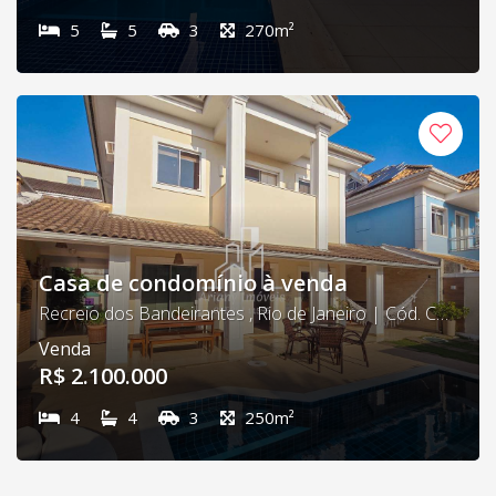
5
5
3
270m²
Casa de condomínio à venda
Recreio dos Bandeirantes , Rio de Janeiro | Cód. Carmel
Venda
R$ 2.100.000
4
4
3
250m²