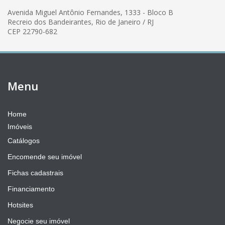
Avenida Miguel Antônio Fernandes, 1333 - Bloco B
Recreio dos Bandeirantes, Rio de Janeiro / RJ
CEP 22790-682
Menu
Home
Imóveis
Catálogos
Encomende seu imóvel
Fichas cadastrais
Financiamento
Hotsites
Negocie seu imóvel