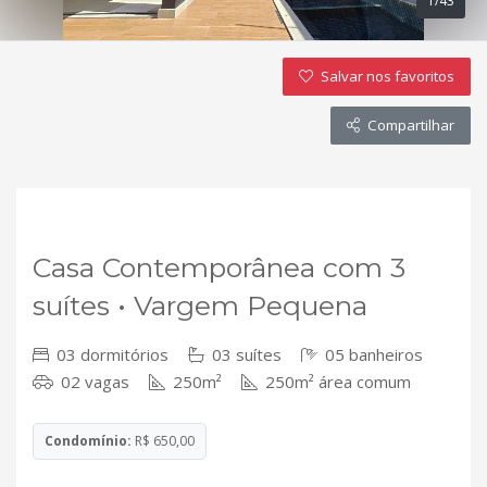
1/43
Salvar nos favoritos
Compartilhar
VENDA
Casa Contemporânea com 3
suítes • Vargem Pequena
03 dormitórios
03 suítes
05 banheiros
02 vagas
250m²
250m² área comum
Condomínio:
R$ 650,00