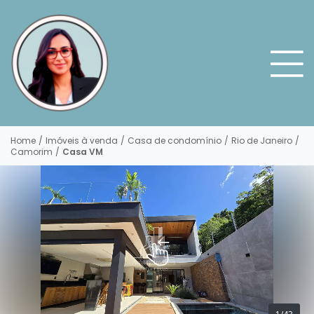
Home
/
Imóveis à venda
/
Casa de condomínio
/
Rio de Janeiro
/
Camorim
/
Casa VM