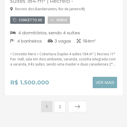
suítes 184 m² | Recreio •
Recreio dos Bandeirantes, Rio de Janeiro/RJ
CONCETTO 00
VENDA
4 dormitórios, sendo 4 suítes
4 banheiros
3 vagas
184m²
• Concetto Nero • Cobertura Duplex 4 suítes 184 m² | Recreio •1°
Pav. Hall, sala em dois ambiente, varanda, cozinha integrada com
a varanda, três suítes, sendo uma master e duas canadenses 2°...
R$ 1.500.000
VER MAIS
1
2