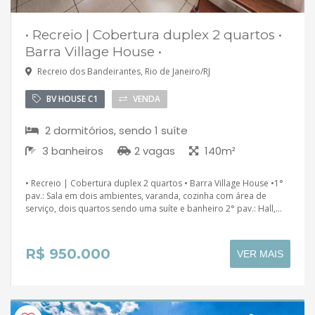
• Recreio | Cobertura duplex 2 quartos •
Barra Village House •
Recreio dos Bandeirantes, Rio de Janeiro/RJ
BV HOUSE C1
VENDA
2 dormitórios, sendo 1 suíte
3 banheiros
2 vagas
140m²
• Recreio | Cobertura duplex 2 quartos • Barra Village House •1°
pav.: Sala em dois ambientes, varanda, cozinha com área de
serviço, dois quartos sendo uma suíte e banheiro 2° pav.: Hall,...
R$ 950.000
VER MAIS