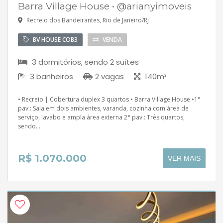
Barra Village House • @arianyimoveis
Recreio dos Bandeirantes, Rio de Janeiro/RJ
BV HOUSE COB3
VENDA
3 dormitórios, sendo 2 suítes
3 banheiros
2 vagas
140m²
• Recreio | Cobertura duplex 3 quartos • Barra Village House •1°
pav.: Sala em dois ambientes, varanda, cozinha com área de
serviço, lavabo e ampla área externa 2° pav.: Três quartos,
sendo...
R$ 1.070.000
VER MAIS