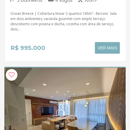
2 banheiros
4 vagas
165m²
Ocean Breeze | Cobertura linear 2 quartos 165m² - Recreio Sala
em dois ambientes, varanda gourmet com amplo terraço
descoberto com pisxina e ducha, cozinha com área de serviço,
dois...
R$ 995.000
VER MAIS