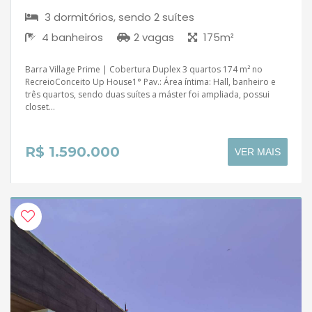
3 dormitórios, sendo 2 suítes
4 banheiros
2 vagas
175m²
Barra Village Prime | Cobertura Duplex 3 quartos 174 m² no
RecreioConceito Up House1° Pav.: Área íntima: Hall, banheiro e
três quartos, sendo duas suítes a máster foi ampliada, possui
closet...
R$ 1.590.000
VER MAIS