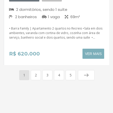
2 dormitórios, sendo 1 suíte
2 banheiros
1 vaga
69m²
• Barra Family | Apartamento 2 quartos no Recreio •Sala em dois
ambientes, varanda com cortina de vidro, cozinha com área de
serviço, banheiro social e dois quartos, sendo uma suíte •...
R$ 620.000
VER MAIS
1
2
3
4
5