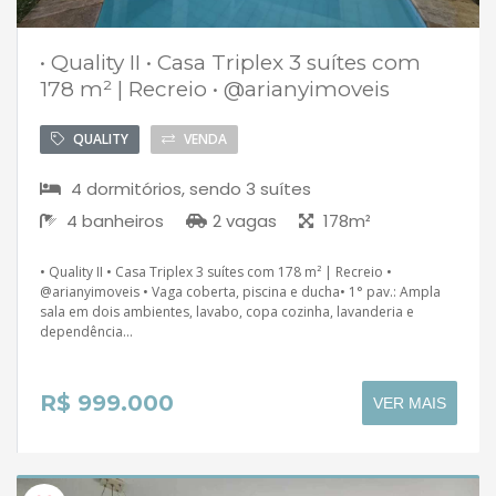
• Quality II • Casa Triplex 3 suítes com
178 m² | Recreio • @arianyimoveis
QUALITY
VENDA
4 dormitórios, sendo 3 suítes
4 banheiros
2 vagas
178m²
• Quality II • Casa Triplex 3 suítes com 178 m² | Recreio •
@arianyimoveis • Vaga coberta, piscina e ducha• 1° pav.: Ampla
sala em dois ambientes, lavabo, copa cozinha, lavanderia e
dependência...
R$ 999.000
VER MAIS